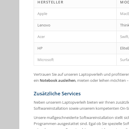
HERSTELLER
MOD
Apple
MacB
Lenovo
Thin
Acer
Swift
HP
Elite
Microsoft
Surfa
Vertrauen Sie auf unseren Laptopverleih und profitiere
ein
Notebook ausleihen
, mieten oder leihen möchten – 
Zusätzliche Services
Neben unserem Laptopverleih bieten wir Ihnen zusätzlich
Softwareinstallation sowie unserem kompetenten On-Si
Unsere maßgeschneiderte Softwareinstallation stellt s
Programmen ausgestattet sind. Egal ob Sie spezielle S