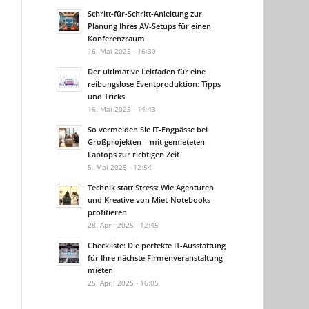
Schritt-für-Schritt-Anleitung zur
Planung Ihres AV-Setups für einen
Konferenzraum
16. Mai 2025 - 16:30
Der ultimative Leitfaden für eine
reibungslose Eventproduktion: Tipps
und Tricks
16. Mai 2025 - 14:43
So vermeiden Sie IT-Engpässe bei
Großprojekten – mit gemieteten
Laptops zur richtigen Zeit
5. Mai 2025 - 12:54
Technik statt Stress: Wie Agenturen
und Kreative von Miet-Notebooks
profitieren
28. April 2025 - 12:45
Checkliste: Die perfekte IT-Ausstattung
für Ihre nächste Firmenveranstaltung
mieten
25. April 2025 - 16:05