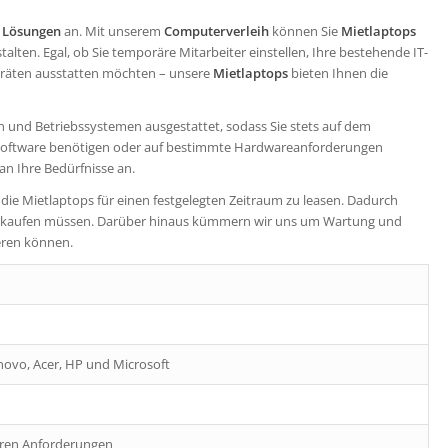
e Lösungen
an. Mit unserem
Computerverleih
können Sie
Mietlaptops
alten. Egal, ob Sie temporäre Mitarbeiter einstellen, Ihre bestehende IT-
Geräten ausstatten möchten – unsere
Mietlaptops
bieten Ihnen die
 und Betriebssystemen ausgestattet, sodass Sie stets auf dem
le Software benötigen oder auf bestimmte Hardwareanforderungen
an Ihre Bedürfnisse an.
 die Mietlaptops für einen festgelegten Zeitraum zu leasen. Dadurch
re kaufen müssen. Darüber hinaus kümmern wir uns um Wartung und
ieren können.
ovo, Acer, HP und Microsoft
Ihren Anforderungen