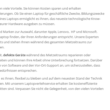
n viele Vorteile. Sie können Kosten sparen und erhalten
rderungen. Ob Sie einen Laptop für geschäftliche Zwecke, Bildungszwecke
ines Laptops ermöglicht es Ihnen, das neueste technologische Know-
f teurer Hardware ausgeben zu müssen.
und Marken zur Auswahl, darunter Apple, Lenovo, HP und Microsoft.
Laptop finden, der Ihren Anforderungen entspricht. Unsere Experten
äts und stehen Ihnen während des gesamten Mietzeitraums zur
en.
it,
defekte Geräte
während des Mietzeitraums reparieren oder
zeiten und können Ihre Arbeit ohne Unterbrechung fortsetzen. Darüber
tion von Software und den Vor-Ort-Support an, um sicherzustellen, dass
Bedürfnissen entsprechen.
 es Ihnen, flexibel zu bleiben und auf dem neuesten Stand der Technik
en. Mit unserem Laptopverleihservice erhalten Sie kosteneffiziente
ten sind. Verpassen Sie nicht die Gelegenheit, von den vielen Vorteilen