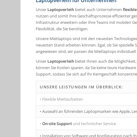
Laptopverleih für Unternehmen
Unser
Laptopverleih
bietet auch Unternehmen
flexibl
nutzen und somit Ihre Geschäftsprozesse effizienter gest
Infrastruktur erweitern oder Ihre Teams mit mobilen 
Flexibilität, die Sie benötigen.
Unsere Mietlaptops sind mit den neuesten Technologien
neuesten Stand arbeiten können. Egal, ob Sie speziel
angewiesen sind, wir passen die Mietlaptops individuell 
Unser
Laptopverleih
bietet Ihnen auch die Möglichkeit,
können Sie Kosten sparen, da Sie keine teure Hardwa
Support, sodass Sie sich auf Ihr Kerngeschäft konzentr
UNSERE LEISTUNGEN IM ÜBERBLICK:
• Flexible Mietlaufzeiten
• Auswahl an führenden Laptopmarken wie Apple, Len
•
On-site Support
und technischer Service
• Installation von Software und Konfiguration nach 