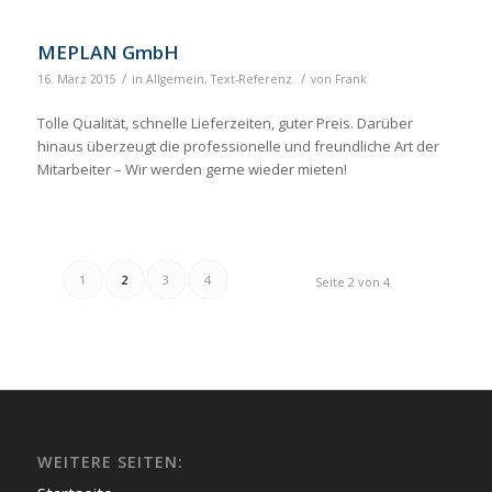
MEPLAN GmbH
/
/
16. März 2015
in
Allgemein
,
Text-Referenz
von
Frank
Tolle Qualität, schnelle Lieferzeiten, guter Preis. Darüber
hinaus überzeugt die professionelle und freundliche Art der
Mitarbeiter – Wir werden gerne wieder mieten!
1
2
3
4
Seite 2 von 4
WEITERE SEITEN: