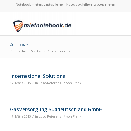
Notebook mieten, Laptop leihen, Notebook leihen, Laptop mieten
Archive
Du bist hier:
Startseite
/
Testimonials
International Solutions
/
/
17. März 2015
in
Logo-Referenz
von
Frank
GasVersorgung Süddeutschland GmbH
/
/
17. März 2015
in
Logo-Referenz
von
Frank