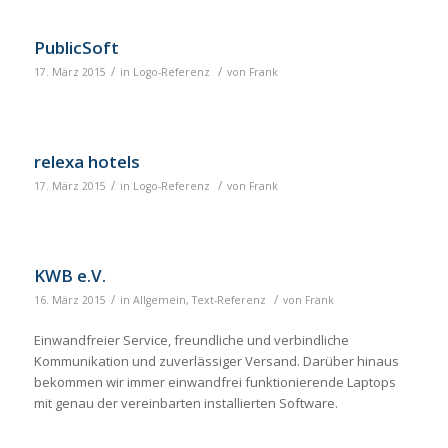
PublicSoft
/
/
17. März 2015
in
Logo-Referenz
von
Frank
relexa hotels
/
/
17. März 2015
in
Logo-Referenz
von
Frank
KWB e.V.
/
/
16. März 2015
in
Allgemein
,
Text-Referenz
von
Frank
Einwandfreier Service, freundliche und verbindliche
Kommunikation und zuverlässiger Versand. Darüber hinaus
bekommen wir immer einwandfrei funktionierende Laptops
mit genau der vereinbarten installierten Software.