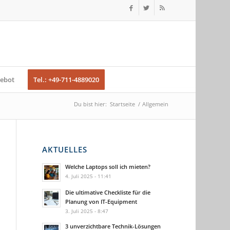
ebot
Tel.: +49-711-4889020
Du bist hier:
Startseite
/
Allgemein
AKTUELLES
Welche Laptops soll ich mieten?
4. Juli 2025 - 11:41
Die ultimative Checkliste für die
Planung von IT-Equipment
3. Juli 2025 - 8:47
3 unverzichtbare Technik-Lösungen