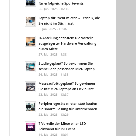
für erfolgreiche Sportevents
26. Juni 2025 - 16:36
Laptop für Event mieten – Technik, die
Sie nicht im Stich lässt
6. Juni 2025 - 12:46
IT-Abteilung entlasten: Die Vorteile
ausgelagerter Hardware-Verwaltung
durch Miete
27. Mai 2025 - 9:38
Studie geplant? So bekommen Sie
schnell den passenden Miet-Laptop
26. Mai 2025 - 11:35
Messeauftritt geplant? So gewinnen
Sie mit Miet-Laptops an Flexibilität
23. Mai 2025 - 13:37
Peripheriegeräte mieten statt kaufen –
die smarte Lösung für Unternehmen
23. Mai 2025 - 13:29
7 Vorteile der Miete einer LED-
Leinwand für Ihr Event
19. Mai 2025 - 15:01