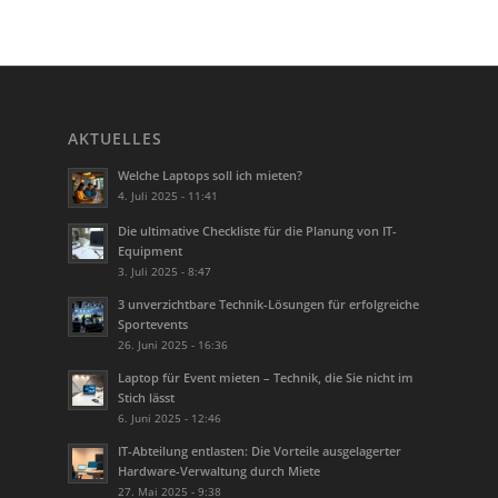
AKTUELLES
Welche Laptops soll ich mieten?
4. Juli 2025 - 11:41
Die ultimative Checkliste für die Planung von IT-
Equipment
3. Juli 2025 - 8:47
3 unverzichtbare Technik-Lösungen für erfolgreiche
Sportevents
26. Juni 2025 - 16:36
Laptop für Event mieten – Technik, die Sie nicht im
Stich lässt
6. Juni 2025 - 12:46
IT-Abteilung entlasten: Die Vorteile ausgelagerter
Hardware-Verwaltung durch Miete
27. Mai 2025 - 9:38