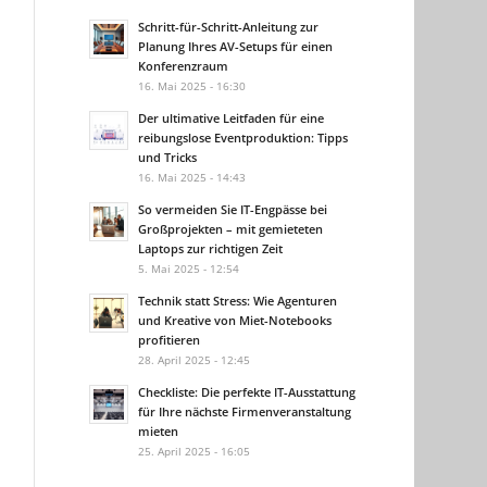
Schritt-für-Schritt-Anleitung zur
Planung Ihres AV-Setups für einen
Konferenzraum
16. Mai 2025 - 16:30
Der ultimative Leitfaden für eine
reibungslose Eventproduktion: Tipps
und Tricks
16. Mai 2025 - 14:43
So vermeiden Sie IT-Engpässe bei
Großprojekten – mit gemieteten
Laptops zur richtigen Zeit
5. Mai 2025 - 12:54
Technik statt Stress: Wie Agenturen
und Kreative von Miet-Notebooks
profitieren
28. April 2025 - 12:45
Checkliste: Die perfekte IT-Ausstattung
für Ihre nächste Firmenveranstaltung
mieten
25. April 2025 - 16:05